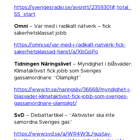
https://sverigesradio.se/avsnitt/2359301#;;total_
SS_start
Omni
– Var med i radikalt nätverk – fick
säkerhetsklassat jobb​​​​​​​
https://omni.se/var-med-i-radikalt-natverk-fick-
sakerhetsklassad-tjanst/a/XbGpPo
Tidningen Näringslivet
– Myndighet i blåsväder:
Klimataktivist fick jobb som Sveriges
gassamordnare: “Olämpligt”​​​​​​​
https://www.tn.se/naringsliv/36668/myndighet-i-
blasvader-klimataktivist-fick-jobb-som-sveriges-
gassamordnare-olampligt/
SvD
– Debattartikel – “Aktivister ska inte
samordna Sveriges gas”​​​​​​​
https://www.svd.se/a/WR4W3L/gustav-