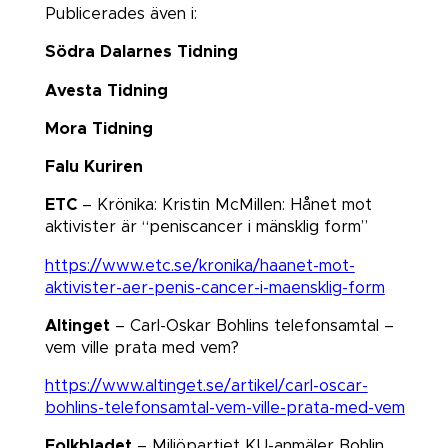
Publicerades även i:
Södra Dalarnes Tidning
Avesta Tidning
Mora Tidning
Falu Kuriren
ETC
– Krönika: Kristin McMillen: Hånet mot
aktivister är “peniscancer i mänsklig form”​​​​​​​
https://www.etc.se/kronika/haanet-mot-
aktivister-aer-penis-cancer-i-maensklig-form
Altinget
– Carl-Oskar Bohlins telefonsamtal –
vem ville prata med vem?​​​​​​​
https://www.altinget.se/artikel/carl-oscar-
bohlins-telefonsamtal-vem-ville-prata-med-vem
Folkbladet
– Miljöpartiet KU-anmäler Bohlin​​​​​​​