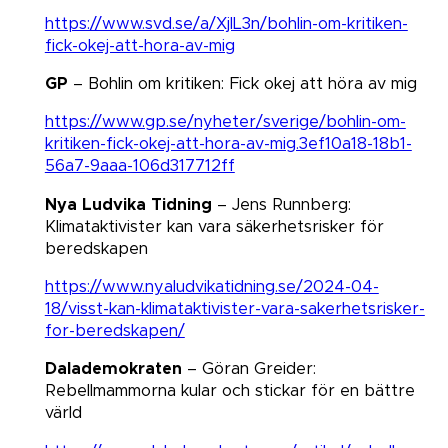
https://www.svd.se/a/XjlL3n/bohlin-om-kritiken-
fick-okej-att-hora-av-mig
GP
– Bohlin om kritiken: Fick okej att höra av mig​​​​​​​
https://www.gp.se/nyheter/sverige/bohlin-om-
kritiken-fick-okej-att-hora-av-mig.3ef10a18-18b1-
56a7-9aaa-106d317712ff
Nya Ludvika Tidning
– Jens Runnberg:
Klimataktivister kan vara säkerhetsrisker för
beredskapen​​​​​​​
https://www.nyaludvikatidning.se/2024-04-
18/visst-kan-klimataktivister-vara-sakerhetsrisker-
for-beredskapen/
Dalademokraten
– Göran Greider:
Rebellmammorna kular och stickar för en bättre
värld