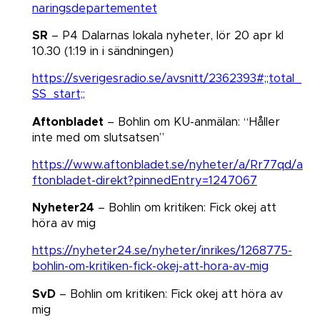
naringsdepartementet
SR
– P4 Dalarnas lokala nyheter​​​​​​​, lör 20 apr kl
10.30​​​​​​​ (1:19 in i sändningen)
https://sverigesradio.se/avsnitt/2362393#;;total_
SS_start;;
Aftonbladet
– Bohlin om KU-anmälan: “Håller
inte med om slutsatsen”
https://www.aftonbladet.se/nyheter/a/Rr77qd/a
ftonbladet-direkt?pinnedEntry=1247067
Nyheter24
– Bohlin om kritiken: Fick okej att
höra av mig​​​​​​​
https://nyheter24.se/nyheter/inrikes/1268775-
bohlin-om-kritiken-fick-okej-att-hora-av-mig
SvD
– Bohlin om kritiken: Fick okej att höra av
mig​​​​​​​