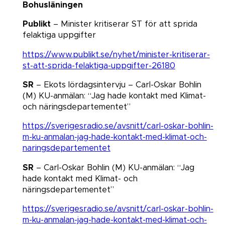
Bohusläningen
Publikt
– Minister kritiserar ST för att sprida
felaktiga uppgifter
https://www.publikt.se/nyhet/minister-kritiserar-
st-att-sprida-felaktiga-uppgifter-26180
SR
– Ekots lördagsintervju – Carl-Oskar Bohlin
(M) KU-anmälan: “Jag hade kontakt med Klimat-
och näringsdepartementet”​​​​​​​
https://sverigesradio.se/avsnitt/carl-oskar-bohlin-
m-ku-anmalan-jag-hade-kontakt-med-klimat-och-
naringsdepartementet
SR
– Carl-Oskar Bohlin (M) KU-anmälan: “Jag
hade kontakt med Klimat- och
näringsdepartementet”​​​​​​​
https://sverigesradio.se/avsnitt/carl-oskar-bohlin-
m-ku-anmalan-jag-hade-kontakt-med-klimat-och-