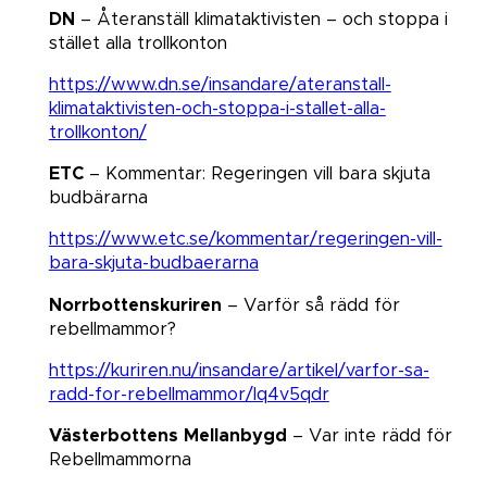
DN
– Återanställ klimataktivisten – och stoppa i
stället alla trollkonton
https://www.dn.se/insandare/ateranstall-
klimataktivisten-och-stoppa-i-stallet-alla-
trollkonton/
ETC
– Kommentar: Regeringen vill bara skjuta
budbärarna​​​​​​​
https://www.etc.se/kommentar/regeringen-vill-
bara-skjuta-budbaerarna
Norrbottenskuriren
– Varför så rädd för
rebellmammor?
https://kuriren.nu/insandare/artikel/varfor-sa-
radd-for-rebellmammor/lq4v5qdr
Västerbottens Mellanbygd
– Var inte rädd för
Rebellmammorna​​​​​​​