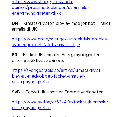
https://www.st.org/press-och-
opinion/pressmeddelanden/st-anmaler-
energimyndigheten-till-jk
DN
– Klimataktivisten blev av med jobbet – fallet
anmäls till JK​​​​​​​
https://www.dn.se/sverige/klimataktivisten-blev-
av-med-jobbet-fallet-anmals-till-jk/
SR
– Facket JK-anmäler Energimyndigheten
efter att aktivist sparkats
https://sverigesradio.se/artikel/klimataktivist-
blev-av-med-jobbet-facket-anmaler-
energimyndigheten
SvD
– Facket JK-anmäler Energimyndigheten​​​​​​​
https://www.svd.se/a/63z4Or/facket-jk-anmaler-
energimyndigheten