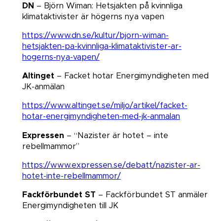
DN
– Björn Wiman: Hetsjakten på kvinnliga
klimataktivister är högerns nya vapen​​​​​​​
https://www.dn.se/kultur/bjorn-wiman-
hetsjakten-pa-kvinnliga-klimataktivister-ar-
hogerns-nya-vapen/
Altinget
– Facket hotar Energimyndigheten med
JK-anmälan
https://www.altinget.se/miljo/artikel/facket-
hotar-energimyndigheten-med-jk-anmalan
Expressen
– “Nazister är hotet – inte
rebellmammor​​​​​​​”
https://www.expressen.se/debatt/nazister-ar-
hotet-inte-rebellmammor/
Fackförbundet ST
– Fackförbundet ST anmäler
Energimyndigheten till JK​​​​​​​