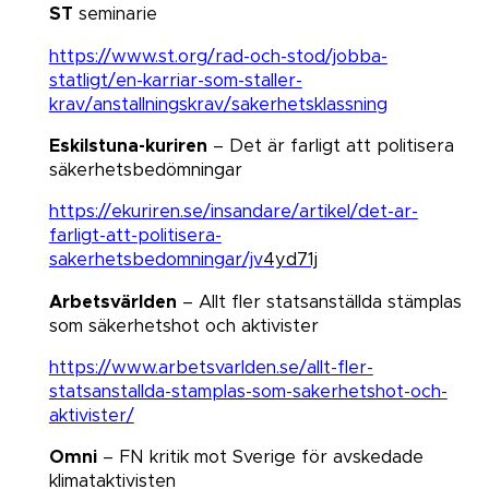
ST
seminarie
https://www.st.org/rad-och-stod/jobba-
statligt/en-karriar-som-staller-
krav/anstallningskrav/sakerhetsklassning
Eskilstuna-kuriren
– Det är farligt att politisera
säkerhetsbedömningar​​​​​​​
https://ekuriren.se/insandare/artikel/det-ar-
farligt-att-politisera-
sakerhetsbedomningar/jv
4yd71j
Arbetsvärlden
– Allt fler statsanställda stämplas
som säkerhetshot och aktivister​​​​​​​
https://www.arbetsvarlden.se/allt-fler-
statsanstallda-stamplas-som-sakerhetshot-och-
aktivister/
Omni
– FN kritik mot Sverige för avskedade
klimataktivisten