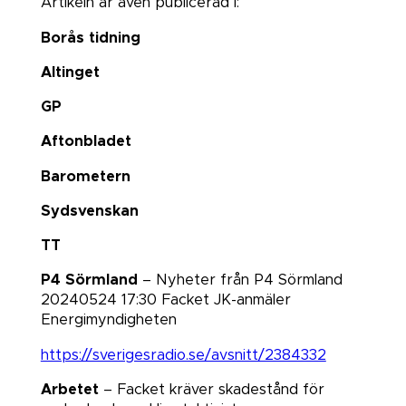
Artikeln är även publicerad i:
Borås tidning
Altinget
GP
Aftonbladet
Barometern
Sydsvenskan
TT
P4 Sörmland
– Nyheter från P4 Sörmland
20240524 17:30 Facket JK-anmäler
Energimyndigheten
https://sverigesradio.se/avsnitt/2384332
Arbetet
– Facket kräver skadestånd för