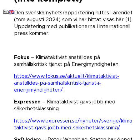
English
Den svenska nyhetsrapportering hittills i ärendet
(tom augusti 2024) som vi har hittat visas här
[1]
.
Uppdatering med publikationerna i internationell
press kommer.
Fokus
– Klimataktivist anställdes på
samhällskritisk tjänst på Energimyndigheten
https://www.fokus.se/aktuellt/klimataktivist-
anstalldes-pa-samhallskritisk-tjanst-i-
energimyndigheten/
Expressen
– Klimataktivist gavs jobb med
säkerhetsklassning
https://www.expressen.se/nyheter/sverige/klima
taktivist-gavs-jobb-med-sakerhetsklassning/
SvD
ledare – Peter Wennblad: Staten har öppet