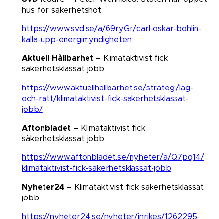
hus för säkerhetshot
https://www.svd.se/a/69ryGr/carl-oskar-bohlin-
kalla-upp-energimyndigheten
Aktuell Hållbarhet
– Klimataktivist fick
säkerhetsklassat jobb
https://www.aktuellhallbarhet.se/strategi/lag-
och-ratt/klimataktivist-fick-sakerhetsklassat-
jobb/
Aftonbladet
– Klimataktivist fick
säkerhetsklassat jobb
https://www.aftonbladet.se/nyheter/a/Q7pq14/
klimataktivist-fick-sakerhetsklassat-jobb
Nyheter24
– Klimataktivist fick säkerhetsklassat
jobb
https://nyheter24.se/nyheter/inrikes/1262295-