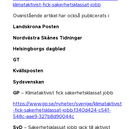
klimataktivist-fick-sakerhetsklassat-jobb
Ovanstående artikel har också publicerats i:
Landskrona Posten
Nordvästra Skånes Tidningar
Helsingborgs dagblad
GT
Kvällsposten
Sydsvenskan
GP
– Klimataktivist fick säkerhetsklassat jobb
https://www.gp.se/nyheter/sverige/klimataktivist
-fick-sakerhetsklassat-jobb.f340d424-c54f-
548c-aae9-327b8d90044c
SvD
– Säkerhetsklassat jobb gick till aktivist