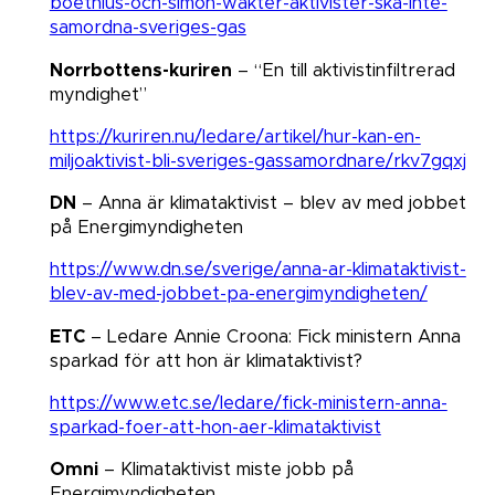
boethius-och-simon-wakter-aktivister-ska-inte-
samordna-sveriges-gas
Norrbottens-kuriren
– “En till aktivistinfiltrerad
myndighet​​​​​​​”
https://kuriren.nu/ledare/artikel/hur-kan-en-
miljoaktivist-bli-sveriges-gassamordnare/rkv7gqxj
DN
– Anna är klimataktivist – blev av med jobbet
på Energimyndigheten
https://www.dn.se/sverige/anna-ar-klimataktivist-
blev-av-med-jobbet-pa-energimyndigheten/
ETC
– Ledare Annie Croona: Fick ministern Anna
sparkad för att hon är klimataktivist?​​​​​​​
https://www.etc.se/ledare/fick-ministern-anna-
sparkad-foer-att-hon-aer-klimataktivist
Omni
– Klimataktivist miste jobb på
Energimyndigheten​​​​​​​