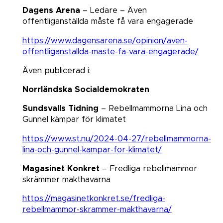
Dagens Arena
– Ledare – Även
offentliganställda måste få vara engagerade​​​​​​​
https://www.dagensarena.se/opinion/aven-
offentliganstallda-maste-fa-vara-engagerade/
Även publicerad i:
Norrländska Socialdemokraten
Sundsvalls Tidning
– Rebellmammorna Lina och
Gunnel kämpar för klimatet​​​​​​​
https://www.st.nu/2024-04-27/rebellmammorna-
lina-och-gunnel-kampar-for-klimatet/
Magasinet Konkret
– Fredliga rebellmammor
skrämmer makthavarna​​​​​​​
https://magasinetkonkret.se/fredliga-
rebellmammor-skrammer-makthavarna/