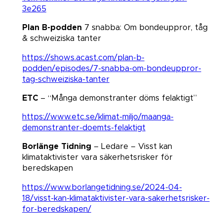
3e265
Plan B-podden
7 snabba: Om bondeuppror, tåg
& schweiziska tanter
https://shows.acast.com/plan-b-
podden/episodes/7-snabba-om-bondeuppror-
tag-schweiziska-tanter
ETC
– “Många demonstranter döms felaktigt”​​​​​​​
https://www.etc.se/klimat-miljo/maanga-
demonstranter-doemts-felaktigt
Borlänge Tidning
– Ledare – Visst kan
klimataktivister vara säkerhetsrisker för
beredskapen​​​​​​​
https://www.borlangetidning.se/2024-04-
18/visst-kan-klimataktivister-vara-sakerhetsrisker-
for-beredskapen/