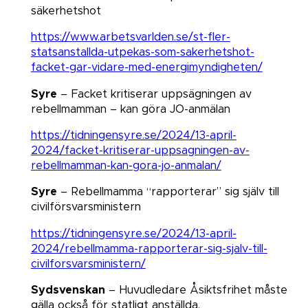
säkerhetshot​​​​​​​
https://www.arbetsvarlden.se/st-fler-
statsanstallda-utpekas-som-sakerhetshot-
facket-gar-vidare-med-energimyndigheten/
Syre
– Facket kritiserar uppsägningen av
rebellmamman – kan göra JO-anmälan​​​​​​​
https://tidningensyre.se/2024/13-april-
2024/facket-kritiserar-uppsagningen-av-
rebellmamman-kan-gora-jo-anmalan/
Syre
– Rebellmamma “rapporterar” sig själv till
civilförsvarsministern​​​​​​​
https://tidningensyre.se/2024/13-april-
2024/rebellmamma-rapporterar-sig-sjalv-till-
civilforsvarsministern/
Sydsvenskan
– Huvudledare Åsiktsfrihet måste
gälla också för statligt anställda.​​​​​​​