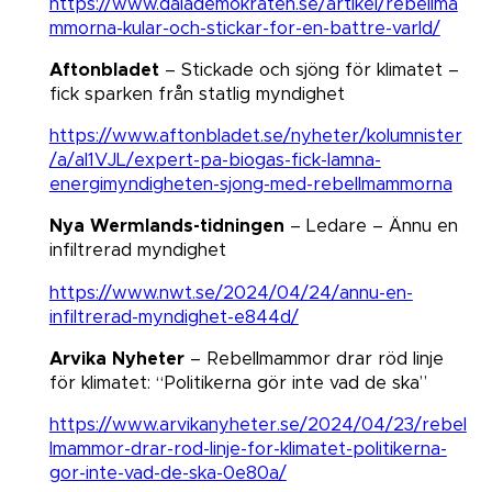
https://www.dalademokraten.se/artikel/rebellma
mmorna-kular-och-stickar-for-en-battre-varld/
Aftonbladet
– Stickade och sjöng för klimatet –
fick sparken från statlig myndighet​​​​​​​
https://www.aftonbladet.se/nyheter/kolumnister
/a/al1VJL/expert-pa-biogas-fick-lamna-
energimyndigheten-sjong-med-rebellmammorna
Nya Wermlands-tidningen
– Ledare – Ännu en
infiltrerad myndighet​​​​​​​
https://www.nwt.se/2024/04/24/annu-en-
infiltrerad-myndighet-e844d/
Arvika Nyheter
– Rebellmammor drar röd linje
för klimatet: “Politikerna gör inte vad de ska”​​​​​​​
https://www.arvikanyheter.se/2024/04/23/rebel
lmammor-drar-rod-linje-for-klimatet-politikerna-
gor-inte-vad-de-ska-0e80a/