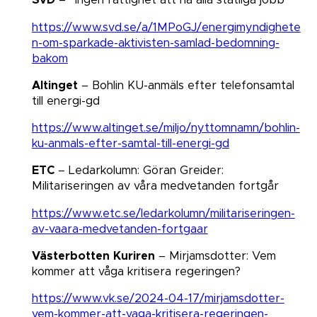
SvD
– “Ingen rättighet att ha alla statliga jobb”​​​​​​​
https://www.svd.se/a/1MPoGJ/energimyndighete
n-om-sparkade-aktivisten-samlad-bedomning-
bakom
Altinget
– Bohlin KU-anmäls efter telefonsamtal
till energi-gd​​​​​​​
https://www.altinget.se/miljo/nyttomnamn/bohlin-
ku-anmals-efter-samtal-till-energi-gd
ETC
– Ledarkolumn: Göran Greider:
Militariseringen av våra medvetanden fortgår​​​​​​​
https://www.etc.se/ledarkolumn/militariseringen-
av-vaara-medvetanden-fortgaar
Västerbotten Kuriren
– Mirjamsdotter: Vem
kommer att våga kritisera regeringen?​​​​​​​
https://www.vk.se/2024-04-17/mirjamsdotter-
vem-kommer-att-vaga-kritisera-regeringen-