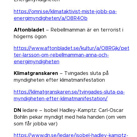
https://omni.se/klimataktivist-miste-jobb-pa-
energimyndigheten/a/O8R4Ob
Aftonbladet
– Rebellmamman är en terrorist i
högerns ögon
https://www.aftonbladet.se/kultur/a/O8RGjk/pet
ter-larsson-om-rebellmamman-anna-och-
energimyndigheten
Klimatgranskaren
– Tvingades sluta på
myndigheten efter klimatmanifestation
https://klimatgranskaren.se/tvingades-sluta-pa-
myndigheten-efter-klimatmanifestation/
DN
ledare – Isobel Hadley-Kamptz: Carl-Oscar
Bohlin pekar myndigt med hela handen (om vem
som får jobba var)
https://www.dn.se/ledare/isobel-hadley-kamptz-