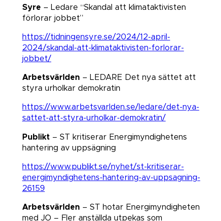
Syre
– Ledare “Skandal att klimataktivisten
förlorar jobbet​​​​​​​”
https://tidningensyre.se/2024/12-april-
2024/skandal-att-klimataktivisten-forlorar-
jobbet/
Arbetsvärlden
– LEDARE Det nya sättet att
styra urholkar demokratin​​​​​​​
https://www.arbetsvarlden.se/ledare/det-nya-
sattet-att-styra-urholkar-demokratin/
Publikt
– ST kritiserar Energimyndighetens
hantering av uppsägning
https://www.publikt.se/nyhet/st-kritiserar-
energimyndighetens-hantering-av-uppsagning-
26159
Arbetsvärlden
– ST hotar Energimyndigheten
med JO – Fler anställda utpekas som