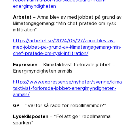
energimyndigheten
Arbetet
– Anna blev av med jobbet på grund av
klimatengagemang: “Min chef pratade om rysk
infiltration”​​​​​​​
https://arbetet.se/2024/05/27/anna-blev-av-
med-jobbet-pa-grund-av-klimatengagemang-min-
chef-pratade-om-rysk-infiltration/
Expressen
– Klimataktivist förlorade jobbet –
Energimyndigheten anmäls​​​​​​​
https://www.expressen.se/nyheter/sverige/klima
taktivist-forlorade-jobbet-energimyndigheten-
anmals/
GP
– “Varför så rädd för rebellmammor?”
Lysekilsposten
– “Fel att ge “rebellmamma”
sparken”