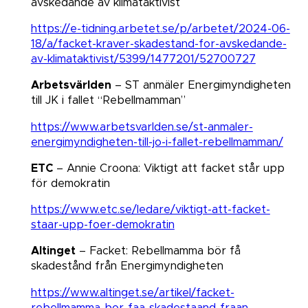
avskedande av klimataktivist
https://e-tidning.arbetet.se/p/arbetet/2024-06-
18/a/facket-kraver-skadestand-for-avskedande-
av-klimataktivist/5399/1477201/52700727
Arbetsvärlden
– ST anmäler Energimyndigheten
till JK i fallet “Rebellmamman”​​​​​​​
https://www.arbetsvarlden.se/st-anmaler-
energimyndigheten-till-jo-i-fallet-rebellmamman/
ETC
– Annie Croona: Viktigt att facket står upp
för demokratin​​​​​​​
https://www.etc.se/ledare/viktigt-att-facket-
staar-upp-foer-demokratin
Altinget
– Facket: Rebellmamma bör få
skadestånd från Energimyndigheten​​​​​​​
https://www.altinget.se/artikel/facket-
rebellmamma-bor-faa-skadestaand-fraan-