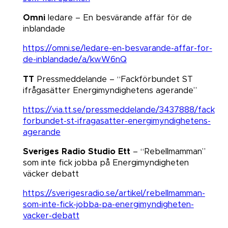
Omni
ledare – En besvärande affär för de
inblandade
https://omni.se/ledare-en-besvarande-affar-for-
de-inblandade/a/kwW6nQ
TT
Pressmeddelande – “Fackförbundet ST
ifrågasätter Energimyndighetens agerande​​​​​​​”
https://via.tt.se/pressmeddelande/3437888/fack
forbundet-st-ifragasatter-energimyndighetens-
agerande
Sveriges Radio Studio Ett
– “Rebellmamman”
som inte fick jobba på Energimyndigheten
väcker debatt​​​​​​​
https://sverigesradio.se/artikel/rebellmamman-
som-inte-fick-jobba-pa-energimyndigheten-
vacker-debatt