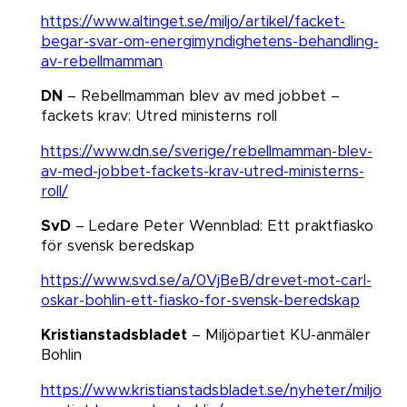
https://www.altinget.se/miljo/artikel/facket-
begar-svar-om-energimyndighetens-behandling-
av-rebellmamman
DN
– Rebellmamman blev av med jobbet –
fackets krav: Utred ministerns roll​​​​​​​
https://www.dn.se/sverige/rebellmamman-blev-
av-med-jobbet-fackets-krav-utred-ministerns-
roll/
SvD
– Ledare Peter Wennblad: Ett praktfiasko
för svensk beredskap​​​​​​​
https://www.svd.se/a/0VjBeB/drevet-mot-carl-
oskar-bohlin-ett-fiasko-for-svensk-beredskap
Kristianstadsbladet
– Miljöpartiet KU-anmäler
Bohlin​​​​​​​
https://www.kristianstadsbladet.se/nyheter/miljo