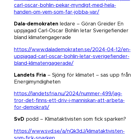
carl-oscar-bohlin-pekar-myndigt-med-hela-
handen-om-vem-som-far-jobba-var/
Dala-demokraten
ledare – Göran Greider En
uppjagad Carl-Oscar Bohlin letar Sverigefiender
bland klimatengagerade
https://www.dalademokraten.se/2024-04-12/en-
uppjagad-carl-oscar-bohlin-letar-sverigefiender-
bland-klimatengagerade/
Landets Fria
– Sjöng för klimatet – sas upp från
Energimyndigheten​​​​​​​
https://landetsfria.nu/2024/nummer-499/jag-
tror-det-finns-ett-driv-i-manniskan-att-arbeta-
for-demokrati/
SvD
podd – Klimataktivisten som fick sparken?​​​​​​​
https://www.svd.se/a/nQk3dJ/klimataktivisten-
som-fick-sparken